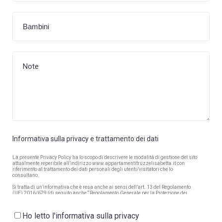
Informativa sulla privacy e trattamento dei dati
La presente Privacy Policy ha lo scopo di descrivere le modalità di gestione del sito
attualmente reperibile all’indirizzo www.appartamentitruzzelisabetta.it con
riferimento al trattamento dei dati personali degli utenti/visitatori che lo
consultano.
Si tratta di un’informativa che è resa anche ai sensi dell’art. 13 del Regolamento
(UE) 2016/679 (di seguito anche “Regolamento Generale per la Protezione dei
Dati Personali” ovvero “RGPD”) a coloro che accedono al suddetto sito.
Il sito sopra indicato è di titolarità di Elisabetta Bonetti, Baita Truzz: Via Saroch
Ho letto l'informativa sulla privacy
192/C, 23041 Livigno (SO), Appartamenti Elisabetta: Via Sant'Antoni 94/A 23041